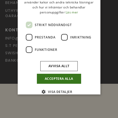
använder kakor och andra tekniska lösningar
BEHANDLING AV PERSONUPPGIFTER
och hur vi inhämtar och behandlar
UTHYRNING AV LOKAL OCH
personuppgifter
Läs mer
GARAGEPLATS
STRIKT NÖDVÄNDIGT
KONTAKT OCH GIVANDE
PRESTANDA
INRIKTNING
INFO@UPPSALAPINGST.SE
S:T PERSGATAN 9, 753 20 UPPSALA
FUNKTIONER
SWISH: 123 602 52 74
BANKGIRO: 378-4022
AVVISA ALLT
ACCEPTERA ALLA
VISA DETALJER