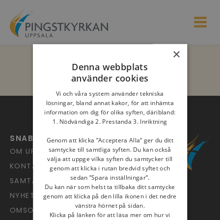
×
Denna webbplats
använder cookies
Vi och våra system använder tekniska
lösningar, bland annat kakor, för att inhämta
information om dig för olika syften, däribland:
1. Nödvändiga 2. Prestanda 3. Inriktning
SNABBLÄNKAR
Genom att klicka ”Acceptera Alla” ger du ditt
samtycke till samtliga syften. Du kan också
OM UPPSALA PINGST
välja att uppge vilka syften du samtycker till
KONTAKT
genom att klicka i rutan bredvid syftet och
sedan ”Spara inställningar”.
SAMTALSJOUREN
Du kan när som helst ta tillbaka ditt samtycke
NYHETSARKIV
genom att klicka på den lilla ikonen i det nedre
vänstra hörnet på sidan.
OMSORG
Klicka på länken för att läsa mer om hur vi