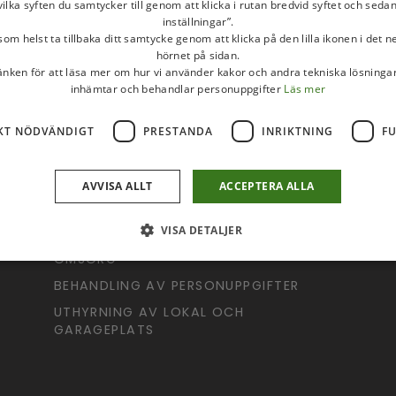
ilka syften du samtycker till genom att klicka i rutan bredvid syftet och seda
inställningar”.
om helst ta tillbaka ditt samtycke genom att klicka på den lilla ikonen i det 
hörnet på sidan.
länken för att läsa mer om hur vi använder kakor och andra tekniska lösningar
inhämtar och behandlar personuppgifter
Läs mer
SNABBLÄNKAR
KT NÖDVÄNDIGT
PRESTANDA
INRIKTNING
F
OM UPPSALA PINGST
I
KONTAKT
S
AVVISA ALLT
ACCEPTERA ALLA
SAMTALSJOUREN
S
VISA DETALJER
B
NYHETSARKIV
OMSORG
BEHANDLING AV PERSONUPPGIFTER
UTHYRNING AV LOKAL OCH
GARAGEPLATS