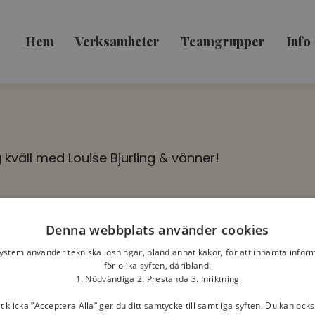
Hem
Verksamheter
Teamgrupper
Info
 kväll med Louise Bjurling & vänner!
Denna webbplats använder cookies
system använder tekniska lösningar, bland annat kakor, för att inhämta infor
 och sånger som berör hjärtat. Kom och sjung med –
för olika syften, däribland:
1. Nödvändiga 2. Prestanda 3. Inriktning
klicka ”Acceptera Alla” ger du ditt samtycke till samtliga syften. Du kan ocks