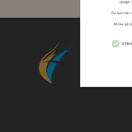
uppge v
Du kan när s
Klicka på 
STRI