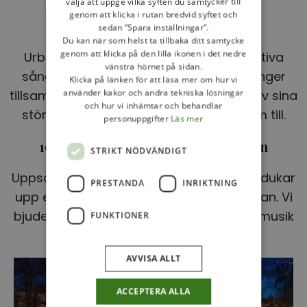
välja att uppge vilka syften du samtycker till
genom att klicka i rutan bredvid syftet och
16.30-17.10 - Den röda tråden
sedan ”Spara inställningar”.
Du kan när som helst ta tillbaka ditt samtycke
genom att klicka på den lilla ikonen i det nedre
Urban Ringbäck, en av de mest produktiva
vänstra hörnet på sidan.
sångförfattarna i svensk kristenhet sjunger
Klicka på länken för att läsa mer om hur vi
använder kakor och andra tekniska lösningar
tillsammans med sin fru Carina många av sina
och hur vi inhämtar och behandlar
största sånger och berättar hur de kom till.
personuppgifter
Läs mer
19.00-19.30 - Livemusik på trappan
STRIKT NÖDVÄNDIGT
Uppsala Pingst Allstar Band med vänner dukar
PRESTANDA
INRIKTNING
upp ett svängigt jam på trappan till kyrkan. Vi
bjuder på en blandning av instrumental musik
FUNKTIONER
samt några klassiska gospelhits.
AVVISA ALLT
ACCEPTERA ALLA