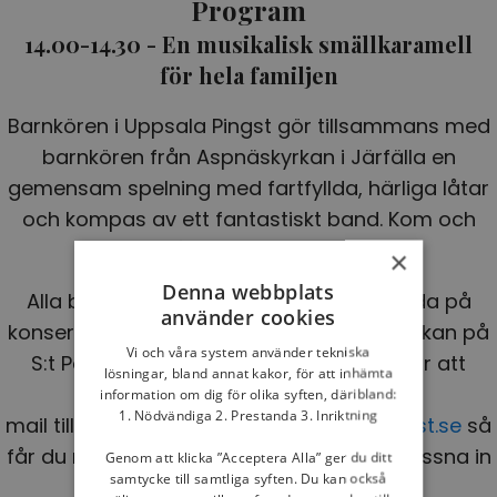
Program
14.00-14.30 - En musikalisk smällkaramell
för hela familjen
Barnkören i Uppsala Pingst gör tillsammans med
barnkören från Aspnäskyrkan i Järfälla en
gemensam spelning med fartfyllda, härliga låtar
och kompas av ett fantastiskt band. Kom och
njut och få en rejäl energiinjektion.
×
Denna webbplats
Alla barn som vill vara med och uppträda på
använder cookies
konserten är välkomna kl 11.00 till Pingstkyrkan på
Vi och våra system använder tekniska
S:t Persgatan 9 då vi börjar repetera. För att
lösningar, bland annat kakor, för att inhämta
anmäla ditt barn skickar du ett
information om dig för olika syften, däribland:
1. Nödvändiga 2. Prestanda 3. Inriktning
mail till
mikael.kankaanpaa@uppsalapingst.se
så
får du mer information och material att lyssna in
Genom att klicka ”Acceptera Alla” ger du ditt
samtycke till samtliga syften. Du kan också
i förväg.