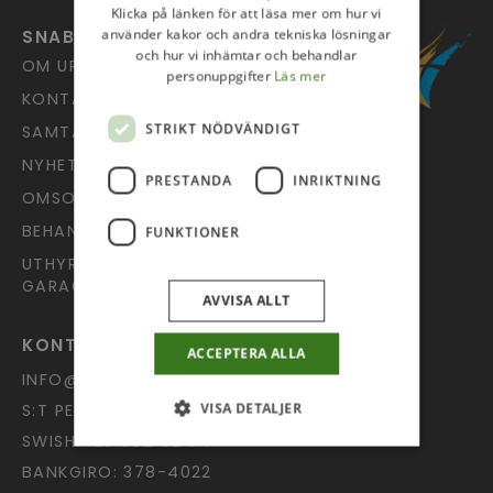
Klicka på länken för att läsa mer om hur vi
använder kakor och andra tekniska lösningar
SNABBLÄNKAR
och hur vi inhämtar och behandlar
OM UPPSALA PINGST
personuppgifter
Läs mer
KONTAKT
STRIKT NÖDVÄNDIGT
SAMTALSJOUREN
NYHETSARKIV
PRESTANDA
INRIKTNING
OMSORG
BEHANDLING AV PERSONUPPGIFTER
FUNKTIONER
UTHYRNING AV LOKAL OCH
GARAGEPLATS
AVVISA ALLT
KONTAKT OCH GIVANDE
ACCEPTERA ALLA
INFO@UPPSALAPINGST.SE
VISA DETALJER
S:T PERSGATAN 9, 753 20 UPPSALA
SWISH: 123 602 52 74
BANKGIRO: 378-4022