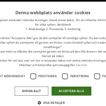
Denna webbplats använder cookies
system använder tekniska lösningar, bland annat kakor, för att inhämta infor
för olika syften, däribland:
1. Nödvändiga 2. Prestanda 3. Inriktning
klicka ”Acceptera Alla” ger du ditt samtycke till samtliga syften. Du kan ocks
ilka syften du samtycker till genom att klicka i rutan bredvid syftet och seda
inställningar”.
om helst ta tillbaka ditt samtycke genom att klicka på den lilla ikonen i det 
hörnet på sidan.
länken för att läsa mer om hur vi använder kakor och andra tekniska lösningar
inhämtar och behandlar personuppgifter
Läs mer
KT NÖDVÄNDIGT
PRESTANDA
INRIKTNING
F
AVVISA ALLT
ACCEPTERA ALLA
VISA DETALJER