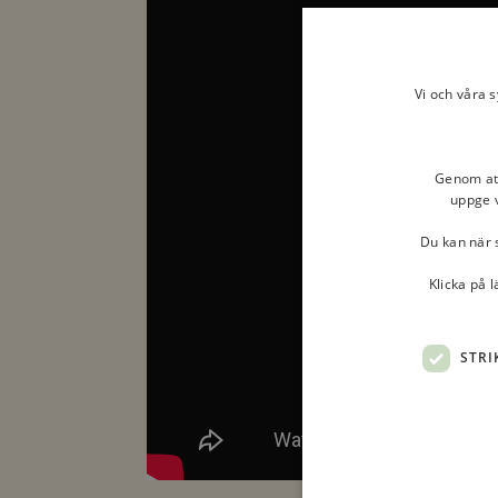
Vi och våra 
Genom att 
uppge v
Du kan när s
Klicka på 
STRI