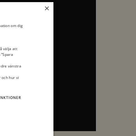
×
mation om dig
å välja att
n ”Spara
nedre vänstra
 och hur vi
UNKTIONER