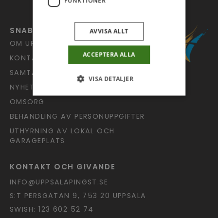
FUNKTIONER
SNABBLÄNKAR
AVVISA ALLT
OM UPPSALA PINGST
ACCEPTERA ALLA
KONTAKT
SAMTALSJOUREN
VISA DETALJER
NYHETSARKIV
OMSORG
BEHANDLING AV PERSONUPPGIFTER
UTHYRNING AV LOKAL OCH
GARAGEPLATS
KONTAKT OCH GIVANDE
INFO@UPPSALAPINGST.SE
S:T PERSGATAN 9, 753 20 UPPSALA
SWISH: 123 602 52 74