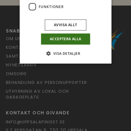
FUNKTIONER
AVVISA ALLT
SNABBLÄNKAR
OM UPPSALA PINGST
ACCEPTERA ALLA
KONTAKT
VISA DETALJER
SAMTALSJOUREN
NYHETSARKIV
OMSORG
BEHANDLING AV PERSONUPPGIFTER
UTHYRNING AV LOKAL OCH
GARAGEPLATS
KONTAKT OCH GIVANDE
INFO@UPPSALAPINGST.SE
S:T PERSGATAN 9, 753 20 UPPSALA