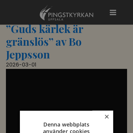
”Guds kärlek är
gränslös” av Bo
Jeppsson
2026-03-01
×
Denna webbplats
använder cookies