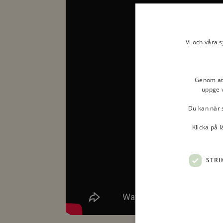
Vi och våra 
Genom att 
uppge v
Du kan när s
Klicka på 
STRI