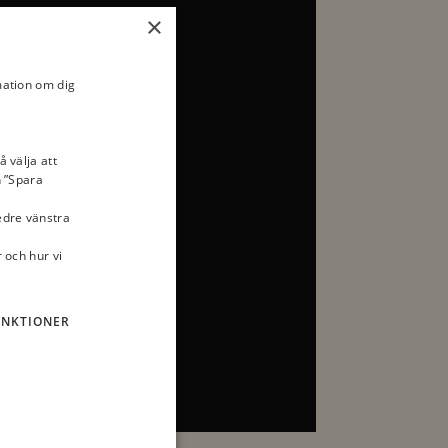
×
mation om dig
å välja att
n ”Spara
nedre vänstra
 och hur vi
UNKTIONER