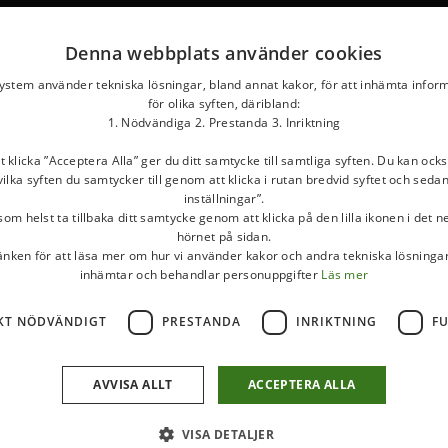
Denna webbplats använder cookies
system använder tekniska lösningar, bland annat kakor, för att inhämta infor
för olika syften, däribland:
1. Nödvändiga 2. Prestanda 3. Inriktning
klicka ”Acceptera Alla” ger du ditt samtycke till samtliga syften. Du kan ocks
ilka syften du samtycker till genom att klicka i rutan bredvid syftet och seda
inställningar”.
om helst ta tillbaka ditt samtycke genom att klicka på den lilla ikonen i det 
hörnet på sidan.
länken för att läsa mer om hur vi använder kakor och andra tekniska lösningar
inhämtar och behandlar personuppgifter
Läs mer
KT NÖDVÄNDIGT
PRESTANDA
INRIKTNING
F
AVVISA ALLT
ACCEPTERA ALLA
VISA DETALJER