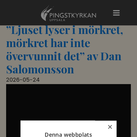
”Ljuset lyser i mörkret,
mörkret har inte
övervunnit det” av Dan
Salomonsson
2026-05-24
×
Denna webbplats