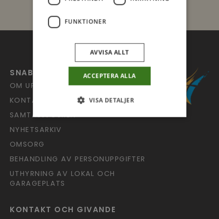
FUNKTIONER
AVVISA ALLT
SNABBLÄNKAR
ACCEPTERA ALLA
OM UPPSALA PINGST
KONTAKT
VISA DETALJER
SAMTALSJOUREN
NYHETSARKIV
OMSORG
BEHANDLING AV PERSONUPPGIFTER
UTHYRNING AV LOKAL OCH
GARAGEPLATS
KONTAKT OCH GIVANDE