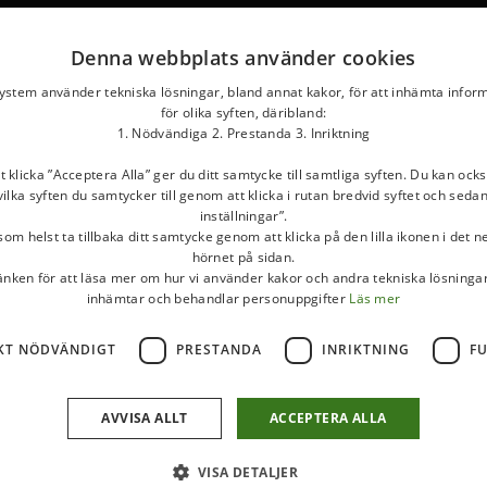
Denna webbplats använder cookies
system använder tekniska lösningar, bland annat kakor, för att inhämta infor
för olika syften, däribland:
1. Nödvändiga 2. Prestanda 3. Inriktning
klicka ”Acceptera Alla” ger du ditt samtycke till samtliga syften. Du kan ocks
ilka syften du samtycker till genom att klicka i rutan bredvid syftet och seda
inställningar”.
om helst ta tillbaka ditt samtycke genom att klicka på den lilla ikonen i det 
hörnet på sidan.
länken för att läsa mer om hur vi använder kakor och andra tekniska lösningar
inhämtar och behandlar personuppgifter
Läs mer
KT NÖDVÄNDIGT
PRESTANDA
INRIKTNING
F
AVVISA ALLT
ACCEPTERA ALLA
VISA DETALJER