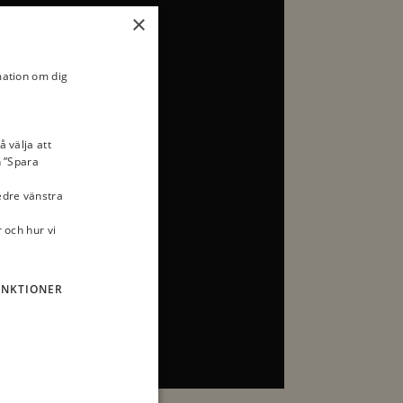
×
mation om dig
å välja att
n ”Spara
nedre vänstra
 och hur vi
UNKTIONER