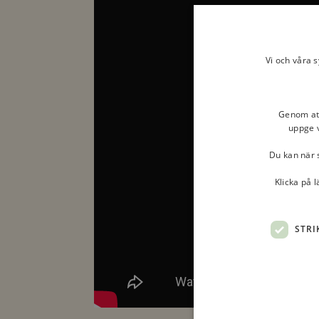
Vi och våra 
Genom att 
uppge v
Du kan när s
Klicka på 
STRI