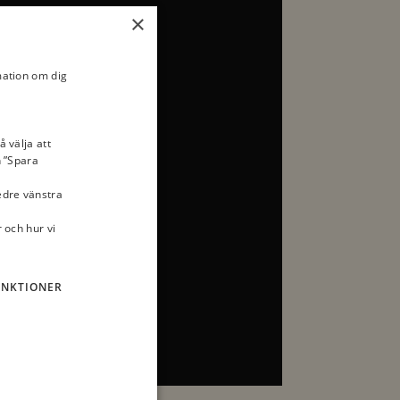
×
mation om dig
å välja att
n ”Spara
nedre vänstra
 och hur vi
UNKTIONER