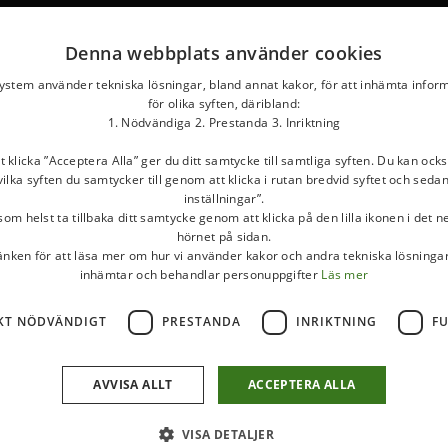
Denna webbplats använder cookies
system använder tekniska lösningar, bland annat kakor, för att inhämta infor
för olika syften, däribland:
1. Nödvändiga 2. Prestanda 3. Inriktning
klicka ”Acceptera Alla” ger du ditt samtycke till samtliga syften. Du kan ocks
ilka syften du samtycker till genom att klicka i rutan bredvid syftet och seda
inställningar”.
om helst ta tillbaka ditt samtycke genom att klicka på den lilla ikonen i det 
hörnet på sidan.
länken för att läsa mer om hur vi använder kakor och andra tekniska lösningar
inhämtar och behandlar personuppgifter
Läs mer
KT NÖDVÄNDIGT
PRESTANDA
INRIKTNING
F
AVVISA ALLT
ACCEPTERA ALLA
VISA DETALJER