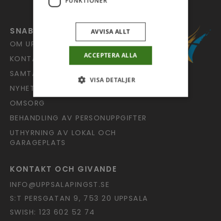
FUNKTIONER
SNABBLÄNKAR
AVVISA ALLT
OM UPPSALA PINGST
ACCEPTERA ALLA
KONTAKT
SAMTALSJOUREN
VISA DETALJER
NYHETSARKIV
OMSORG
BEHANDLING AV PERSONUPPGIFTER
UTHYRNING AV LOKAL OCH
GARAGEPLATS
KONTAKT OCH GIVANDE
INFO@UPPSALAPINGST.SE
S:T PERSGATAN 9, 753 20 UPPSALA
SWISH: 123 602 52 74