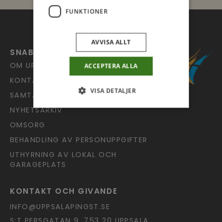
FUNKTIONER
AVVISA ALLT
SNABBLÄNKAR
OM UPPSALA PINGST
ACCEPTERA ALLA
KONTAKT
VISA DETALJER
SAMTALSJOUREN
NYHETSARKIV
OMSORG
BEHANDLING AV PERSONUPPGIFTER
UTHYRNING AV LOKAL OCH
GARAGEPLATS
KONTAKT OCH GIVANDE
INFO@UPPSALAPINGST.SE
S:T PERSGATAN 9, 753 20 UPPSALA