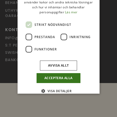
använder kakor och andra tekniska lösningar
BEHANDLING AV PERSONUPPGIFTER
och hur vi inhämtar och behandlar
UTHYRNING AV LOKAL OCH
personuppgifter
Läs mer
GARAGEPLATS
STRIKT NÖDVÄNDIGT
KONTAKT OCH GIVANDE
PRESTANDA
INRIKTNING
INFO@UPPSALAPINGST.SE
S:T PERSGATAN 9, 753 20 UPPSALA
FUNKTIONER
SWISH: 123 602 52 74
BANKGIRO: 378-4022
AVVISA ALLT
ACCEPTERA ALLA
VISA DETALJER