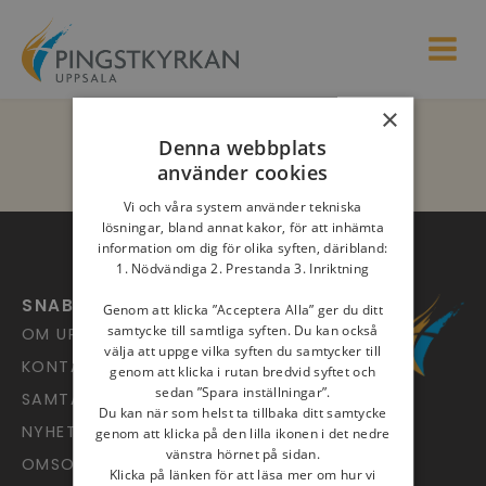
×
Denna webbplats
använder cookies
Vi och våra system använder tekniska
lösningar, bland annat kakor, för att inhämta
information om dig för olika syften, däribland:
1. Nödvändiga 2. Prestanda 3. Inriktning
SNABBLÄNKAR
Genom att klicka ”Acceptera Alla” ger du ditt
samtycke till samtliga syften. Du kan också
OM UPPSALA PINGST
välja att uppge vilka syften du samtycker till
KONTAKT
genom att klicka i rutan bredvid syftet och
sedan ”Spara inställningar”.
SAMTALSJOUREN
Du kan när som helst ta tillbaka ditt samtycke
NYHETSARKIV
genom att klicka på den lilla ikonen i det nedre
vänstra hörnet på sidan.
OMSORG
Klicka på länken för att läsa mer om hur vi