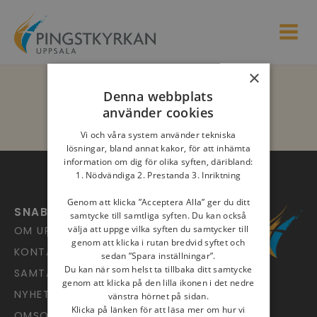
×
Denna webbplats
använder cookies
Vi och våra system använder tekniska
lösningar, bland annat kakor, för att inhämta
information om dig för olika syften, däribland:
1. Nödvändiga 2. Prestanda 3. Inriktning
Genom att klicka ”Acceptera Alla” ger du ditt
SNABBLÄNKAR
samtycke till samtliga syften. Du kan också
välja att uppge vilka syften du samtycker till
OM UPPSALA PINGST
genom att klicka i rutan bredvid syftet och
KONTAKT
sedan ”Spara inställningar”.
Du kan när som helst ta tillbaka ditt samtycke
SAMTALSJOUREN
genom att klicka på den lilla ikonen i det nedre
NYHETSARKIV
vänstra hörnet på sidan.
Klicka på länken för att läsa mer om hur vi
OMSORG