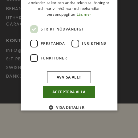
använder kakor och andra tekniska lösningar
BEHANDLING AV PERSONUPPGIFTER
och hur vi inhämtar och behandlar
personuppgifter
Läs mer
UTHYRNING AV LOKAL OCH
GARAGEPLATS
STRIKT NÖDVÄNDIGT
KONTAKT OCH GIVANDE
PRESTANDA
INRIKTNING
INFO@UPPSALAPINGST.SE
FUNKTIONER
S:T PERSGATAN 9, 753 20 UPPSALA
SWISH: 123 602 52 74
BANKGIRO: 378-4022
AVVISA ALLT
ACCEPTERA ALLA
VISA DETALJER