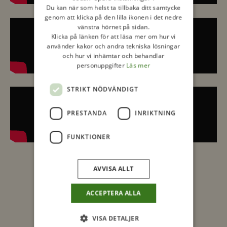
Du kan när som helst ta tillbaka ditt samtycke
genom att klicka på den lilla ikonen i det nedre
vänstra hörnet på sidan.
Klicka på länken för att läsa mer om hur vi
använder kakor och andra tekniska lösningar
och hur vi inhämtar och behandlar
personuppgifter
Läs mer
STRIKT NÖDVÄNDIGT
PRESTANDA
INRIKTNING
FUNKTIONER
AVVISA ALLT
← Föregående
1
…
5
6
7
8
9
…
15
ACCEPTERA ALLA
Nästa →
VISA DETALJER