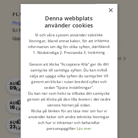
×
PLATS
Denna webbplats
Pingstkyrkan
använder cookies
S:t Persgatan 9
Vi och våra system använder tekniska
Uppsala
,
Uppsala
753 20
Sverige
+ Google Map
lösningar, bland annat kakor, för att inhämta
information om dig för olika syften, däribland:
1. Nödvändiga 2. Prestanda 3. Inriktning
Bibelakademin
Fritidsgård
Genom att klicka ”Acceptera Alla” ger du ditt
samtycke till samtliga syften. Du kan också
välja att uppge vilka syften du samtycker till
genom att klicka i rutan bredvid syftet och
11:00 - 12:00
AUG
09
sedan ”Spara inställningar”.
Gudstjänst
Du kan när som helst ta tillbaka ditt samtycke
genom att klicka på den lilla ikonen i det nedre
11:00 - 12:00
AUG
vänstra hörnet på sidan.
16
Gudstjänst
Klicka på länken för att läsa mer om hur vi
använder kakor och andra tekniska lösningar
11:00 - 12:00
AUG
och hur vi inhämtar och behandlar
23
Gudstjänst
personuppgifter
Läs mer