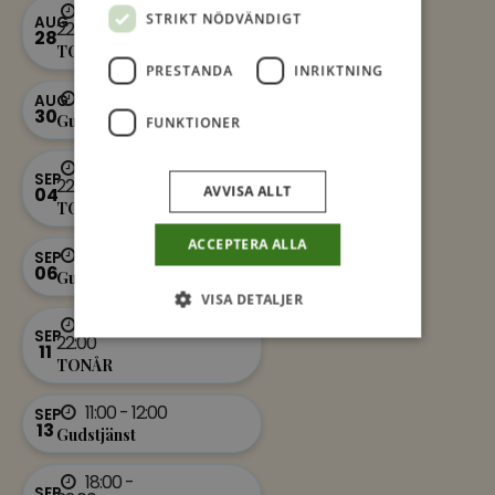
18:00 -
STRIKT NÖDVÄNDIGT
AUG
22:00
28
TONÅR
PRESTANDA
INRIKTNING
11:00 - 12:00
AUG
30
Gudstjänst
FUNKTIONER
18:00 -
SEP
22:00
AVVISA ALLT
04
TONÅR
ACCEPTERA ALLA
11:00 - 12:00
SEP
06
Gudstjänst
VISA DETALJER
18:00 -
SEP
22:00
11
TONÅR
11:00 - 12:00
SEP
13
Gudstjänst
18:00 -
SEP