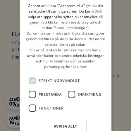
Genom att klicka ”Acceptera Alla” ger du ditt
samtycke till samtliga syften. Du kan också
välja att uppge vilka syften du samtycker till
genom att klicka i rutan bredvid syftet och
sedan ”Spara inställningar”.
Du kan när som helst ta tillbaka ditt samtycke
PLATS
genom att klicka på den lilla ikonen i det nedre
Pingstkyrkan
vänstra hörnet på sidan.
S:t Persgatan 9
Klicka på länken för att läsa mer om hur vi
använder kakor och andra tekniska lösningar
Uppsala
,
Uppsala
753 20
Sverige
+ Google Map
och hur vi inhämtar och behandlar
personuppgifter
Läs mer
Gudstjänst
Gudstjänst
STRIKT NÖDVÄNDIGT
PRESTANDA
INRIKTNING
11:00 - 12:00
AUG
09
Gudstjänst
FUNKTIONER
11:00 - 12:00
AUG
16
Gudstjänst
AVVISA ALLT