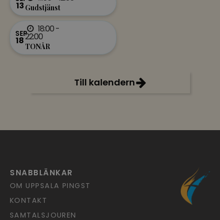
13
Gudstjänst
18:00 -
SEP
22:00
18
TONÅR
Till kalendern
SNABBLÄNKAR
OM UPPSALA PINGST
KONTAKT
SAMTALSJOUREN