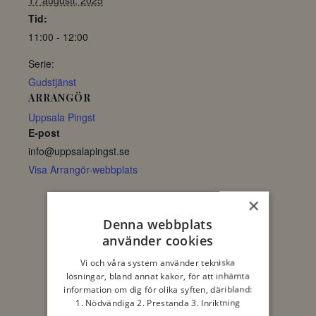
17 augusti, 2025
Tid:
11:00 - 12:00
Serie:
Gudstjänst
ARRANGÖR
Uppsala Pingst
E-post
info@uppsalapingst.se
Visa Arrangör-webbplats
×
Denna webbplats
använder cookies
Vi och våra system använder tekniska
lösningar, bland annat kakor, för att inhämta
information om dig för olika syften, däribland:
1. Nödvändiga 2. Prestanda 3. Inriktning