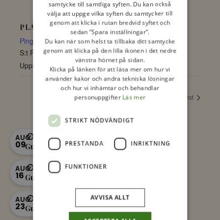
samtycke till samtliga syften. Du kan också
välja att uppge vilka syften du samtycker till
genom att klicka i rutan bredvid syftet och
PLATS
sedan ”Spara inställningar”.
Pingstkyrkan
Du kan när som helst ta tillbaka ditt samtycke
genom att klicka på den lilla ikonen i det nedre
S:t Persgatan 9
vänstra hörnet på sidan.
Uppsala
,
Uppsala
753 20
Sverige
+ Google Map
Klicka på länken för att läsa mer om hur vi
använder kakor och andra tekniska lösningar
och hur vi inhämtar och behandlar
Gudstjänst
Gudstjänst
personuppgifter
Läs mer
STRIKT NÖDVÄNDIGT
11:00 - 12:00
AUG
09
PRESTANDA
INRIKTNING
Gudstjänst
11:00 - 12:00
FUNKTIONER
AUG
16
Gudstjänst
11:00 - 12:00
AVVISA ALLT
AUG
23
Gudstjänst