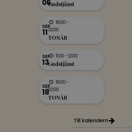
06
Gudstjänst
18:00 -
SEP
22:00
11
TONÅR
11:00 - 12:00
SEP
13
Gudstjänst
18:00 -
SEP
22:00
18
TONÅR
Till kalendern