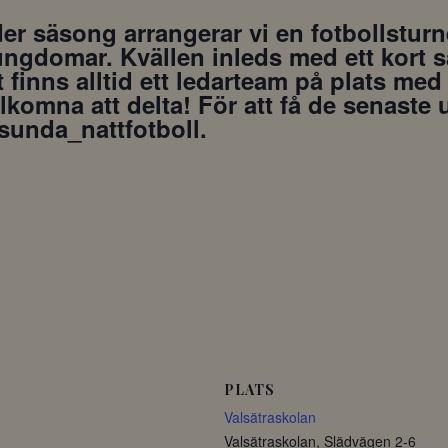
er säsong arrangerar vi en fotbollsturn
ngdomar. Kvällen inleds med ett kort sa
t finns alltid ett ledarteam på plats m
mna att delta! För att få de senaste u
sunda_nattfotboll.
PLATS
Valsätraskolan
Valsätraskolan, Slädvägen 2-6