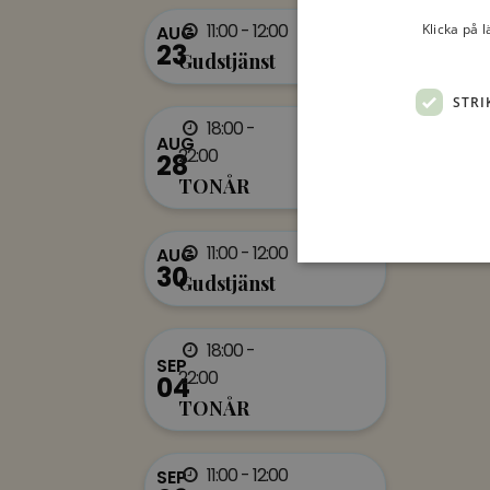
11:00 - 12:00
Klicka på 
AUG
23
Gudstjänst
STRI
18:00 -
AUG
22:00
28
TONÅR
11:00 - 12:00
AUG
30
Gudstjänst
18:00 -
SEP
22:00
04
TONÅR
11:00 - 12:00
SEP