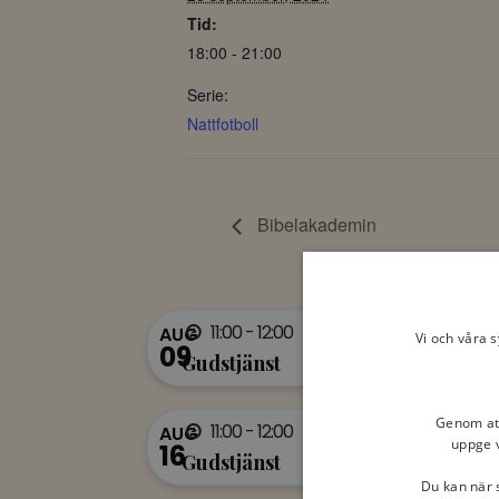
Tid:
18:00 - 21:00
Serie:
Nattfotboll
Bibelakademin
11:00 - 12:00
AUG
Vi och våra 
09
Gudstjänst
Genom att 
11:00 - 12:00
AUG
uppge v
16
Gudstjänst
Du kan när s