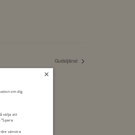
Gudstjänst
×
mation om dig
å välja att
n ”Spara
nedre vänstra