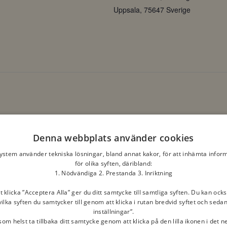
Uppsala
,
75647
Sverige
Denna webbplats använder cookies
system använder tekniska lösningar, bland annat kakor, för att inhämta infor
för olika syften, däribland:
1. Nödvändiga 2. Prestanda 3. Inriktning
klicka ”Acceptera Alla” ger du ditt samtycke till samtliga syften. Du kan ocks
ilka syften du samtycker till genom att klicka i rutan bredvid syftet och seda
inställningar”.
om helst ta tillbaka ditt samtycke genom att klicka på den lilla ikonen i det 