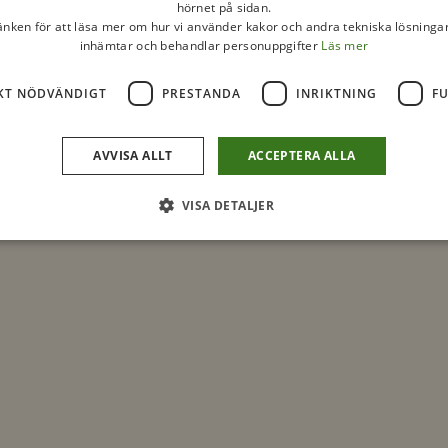
hörnet på sidan.
länken för att läsa mer om hur vi använder kakor och andra tekniska lösningar
inhämtar och behandlar personuppgifter
Läs mer
KT NÖDVÄNDIGT
PRESTANDA
INRIKTNING
F
AVVISA ALLT
ACCEPTERA ALLA
VISA DETALJER