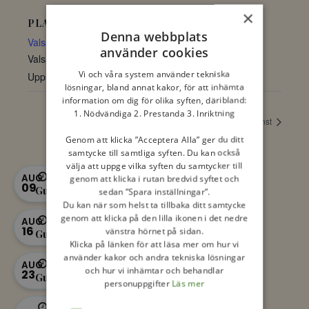
×
PLATS
Denna webbplats
Valsätraskolan
använder cookies
Valsätraskolan, Slädvägen 2-6
Vi och våra system använder tekniska
Uppsala
,
75647
Sverige
+ Google Map
lösningar, bland annat kakor, för att inhämta
information om dig för olika syften, däribland:
1. Nödvändiga 2. Prestanda 3. Inriktning
Fritidsgård
Gudstjänst
Genom att klicka ”Acceptera Alla” ger du ditt
samtycke till samtliga syften. Du kan också
välja att uppge vilka syften du samtycker till
11:00 - 12:00
AUG
genom att klicka i rutan bredvid syftet och
09
Gudstjänst
sedan ”Spara inställningar”.
Du kan när som helst ta tillbaka ditt samtycke
genom att klicka på den lilla ikonen i det nedre
11:00 - 12:00
AUG
16
vänstra hörnet på sidan.
Gudstjänst
Klicka på länken för att läsa mer om hur vi
använder kakor och andra tekniska lösningar
11:00 - 12:00
AUG
och hur vi inhämtar och behandlar
23
Gudstjänst
personuppgifter
Läs mer
18:00 -