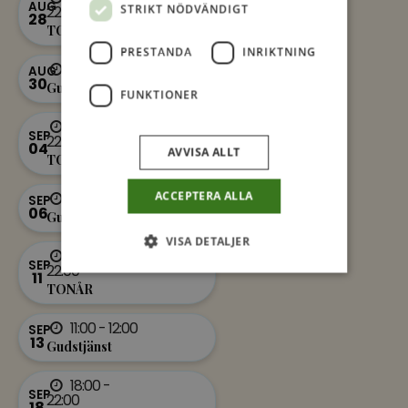
AUG
STRIKT NÖDVÄNDIGT
22:00
28
TONÅR
PRESTANDA
INRIKTNING
11:00 - 12:00
AUG
30
Gudstjänst
FUNKTIONER
18:00 -
SEP
22:00
04
AVVISA ALLT
TONÅR
ACCEPTERA ALLA
11:00 - 12:00
SEP
06
Gudstjänst
VISA DETALJER
18:00 -
SEP
22:00
11
TONÅR
11:00 - 12:00
SEP
13
Gudstjänst
18:00 -
SEP
22:00
18