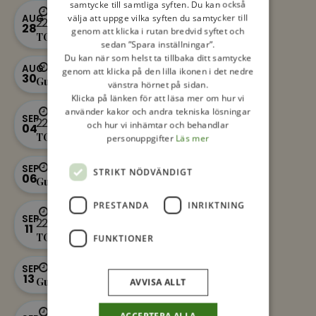
samtycke till samtliga syften. Du kan också
18:00 -
välja att uppge vilka syften du samtycker till
AUG
22:00
28
genom att klicka i rutan bredvid syftet och
TONÅR
sedan ”Spara inställningar”.
Du kan när som helst ta tillbaka ditt samtycke
11:00 - 12:00
AUG
genom att klicka på den lilla ikonen i det nedre
30
Gudstjänst
vänstra hörnet på sidan.
Klicka på länken för att läsa mer om hur vi
18:00 -
använder kakor och andra tekniska lösningar
SEP
22:00
och hur vi inhämtar och behandlar
04
TONÅR
personuppgifter
Läs mer
11:00 - 12:00
SEP
STRIKT NÖDVÄNDIGT
06
Gudstjänst
PRESTANDA
INRIKTNING
18:00 -
SEP
22:00
11
TONÅR
FUNKTIONER
11:00 - 12:00
SEP
13
Gudstjänst
AVVISA ALLT
18:00 -