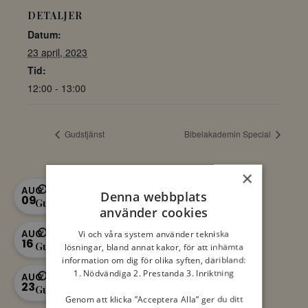
DETALJER
Datum:
23 april, 2023
Tid:
12:00 - 13:00
Gudstjänst
Bibelakademin Special
×
11:00 - 12:00
AUG
Denna webbplats
09
Gudstjänst
använder cookies
11:00 - 12:00
AUG
Vi och våra system använder tekniska
16
Gudstjänst
lösningar, bland annat kakor, för att inhämta
information om dig för olika syften, däribland:
1. Nödvändiga 2. Prestanda 3. Inriktning
11:00 - 12:00
AUG
23
Gudstjänst
Genom att klicka ”Acceptera Alla” ger du ditt